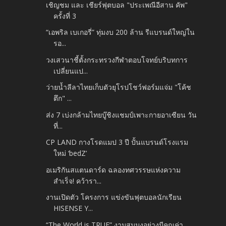
เชิญชม และ เชียร์ฟุตบอล "ประเพณีอีสาน คัพ"
ครั้งที่ 3
“เอพริล เบเกอรี่” ทุ่มงบ 200 ล้าน รีแบรนด์ใหญ่ใน
รอ...
วงเสวนาชี้ตั้งกระทรวงกีฬาตอบโจทย์บริบทการ
เปลี่ยนแป...
ว่ายน้ำลีลาไทยเก็บตัวยุโรปโชว์ฟอร์มแจ่ม "โค้ช
ตึก" ...
ส่ง 7 เบ่งกล้ามไทยบู๊ชิงแชมป์เพาะกายอาเซียน วัน
ที่...
CP LAND กางโรดแมป 3 ปี ปั้นแบรนด์โรงแรม
ใหม่ ‘bedZ’
อเมริกันสแตนดาร์ด ฉลองทศวรรษแห่งความ
สำเร็จ! คว้ารา...
งานเปิดตัว โครงการ แข่งขันฟุตบอลนักเรียน
HISENSE Y...
“The World is TRUE” งามสมมงอย่างมีคุณค่า