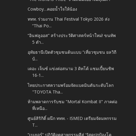
Cowboy…คอยน้ำใจให้น้อง
ททท. ร่วมงาน Thai Festival Tokyo 2026 ส่ง
“Thai Po...
“อินฟลูออส” สร้างประวัติศาสตร์หน้าใหม่! ขนทัพ
5 ตำ...
อุทัยธานีเปิดตัวชุมชนต้นแบบ “เที่ยวชุมชน ยลวิถี
บ้...
เดอะ เจ็นซ์ แข่งต่อสนาม 3 ดิทโต้ แชมเปี้ยนชิพ
16-1...
ไทยประกาศความพร้อมจัดแบดมินตันระดับโลก
"TOYOTA Tha...
ห้ามพลาดการรับชม "Mortal Kombat II" ภาคต่อ
ที่เหนือ...
ศูนย์สิริกิติ์ ผนึก ททท. - ISMED เตรียมจัดมหกรรม
T...
“เบเยอร์” ปฏิวัติอุตสาหกรรมสีสู่ ‘วัสดุปกป้องโค