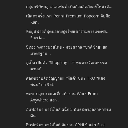
กลุ่มบริษัทบลู เอเลเฟ่นท์ เปิดตัวผลิตภัณฑ์ใหม่ เดิ...
เปิดตัวครั้งแรก! Pennii Premium Popcorn จับมือ
Kar...
ทีมยูนิฟายด์ฟุตบอลหญิงไทยเข้าร่วมการแข่งขัน
Specia...
ปีทอง วงการมวยไทย - มวยสากล “ชาติซ้าย” ยก
มาตรฐาน ...
ภูเก็ต เปิดตัว “Shopping List ทุนทางวัฒนธรรม
ตามเส้...
ศอกขวาปลิดวิญญาณ! "หัสดี" ชนะ TKO "แสง
พนม" ยก 3 ศ...
ททท. ปลุกกระแสเที่ยวทำงาน Work From
Anywhere ส่งก...
อินฟอร์มา มาร์เก็ตส์ ผนึก 5 พันธมิตรอุตสาหกรรม
ดัน...
อินฟอร์มา มาร์เก็ตส์ จัดงาน CPHI South East