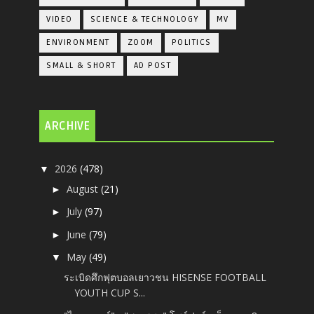
VIDEO
SCIENCE & TECHNOLOGY
MV
ENVIRONMENT
ZOOM
POLITICS
SMALL & SHORT
AD POST
ARCHIVE
2026
(478)
▼
August
(21)
►
July
(97)
►
June
(79)
►
May
(49)
▼
ระเบิดศึกฟุตบอลเยาวชน HISENSE FOOTBALL
YOUTH CUP S...