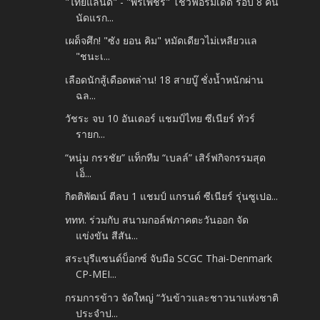
"ไทยแลนด์" - "พรเพชร" โชว์ฟอร์มเด็ด รอบ 8 คน
นัดแรก...
เผด็จศึก! "ซัง ยอน คิม" หมัดเดียวไม่เหลียวแล
"ชนะเ...
เลือดนักสู้เดือดพล่าน! 18 สายบู๊ ชั่งน้ำหนักผ่าน
ฉล...
วัชระ จบ 10 อันเดอร์ แชมป์ไทย ซีเนียร์ ทัวร์
รายก...
“หนุ่ม กรรชัย” แท็กทีม “เบลล์” เสิร์ฟกิจกรรมสุด
เอ็...
กิตติพัฒน์ ตีลบ 1 แชมป์ แกรนด์ ซีเนียร์ รุ่นซูเปอ...
ททท. ร่วมกับ สนามกอล์ฟภาคตะวันออก จัด
แข่งขัน สีสัน...
สระบุรีแซนด์บ็อกซ์ จับมือ SCGC Thai-Denmark
CP-MEI...
กรมการข้าว จัดใหญ่ “วันข้าวและชาวนาแห่งชาติ
ประจำป...