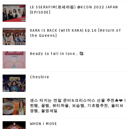
LE SSERAFIM(르세라핌) @KCON 2022 JAPAN
[EPISODE]
KARA IS BACK (With KARA) Ep.16 [Return of
the Queens]
Ready to fall in love… 🥰
Cheshire
센스 터지는 연말 준비&크리스마스 선물 추천🎄❤️ |
찐템, 꿀템, 뷰티하울, 보습템, 기초템추천, 올리브
영템, 올영세일
WHEN I MOVE