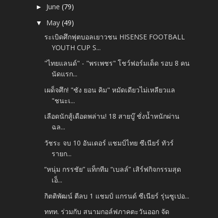
June
(79)
►
May
(49)
▼
ระเบิดศึกฟุตบอลเยาวชน HISENSE FOOTBALL
YOUTH CUP S...
"ไทยแลนด์" - "พรเพชร" โชว์ฟอร์มเด็ด รอบ 8 คน
นัดแรก...
เผด็จศึก! "ซัง ยอน คิม" หมัดเดียวไม่เหลียวแล
"ชนะเ...
เลือดนักสู้เดือดพล่าน! 18 สายบู๊ ชั่งน้ำหนักผ่าน
ฉล...
วัชระ จบ 10 อันเดอร์ แชมป์ไทย ซีเนียร์ ทัวร์
รายก...
“หนุ่ม กรรชัย” แท็กทีม “เบลล์” เสิร์ฟกิจกรรมสุด
เอ็...
กิตติพัฒน์ ตีลบ 1 แชมป์ แกรนด์ ซีเนียร์ รุ่นซูเปอ...
ททท. ร่วมกับ สนามกอล์ฟภาคตะวันออก จัด