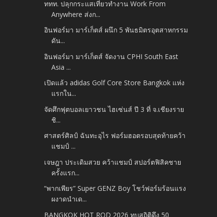
ททท. ปลุกกระแสเที่ยวทำงาน Work From
Anywhere ส่งก...
อินฟอร์มา มาร์เก็ตส์ ผนึก 5 พันธมิตรอุตสาหกรรม
ดัน...
อินฟอร์มา มาร์เก็ตส์ จัดงาน CPHI South East
Asia ...
เปิดแล้ว adidas Golf Core Store Bangkok แห่ง
แรกใน...
จัดศึกฟุตบอลเยาวชน ไฮเซ่นส์ ปี 3 ที่ จ.เชียงราย
ชิ...
ศาสตร์ศิลป์ ฉันทะอุไร ฟอร์มฮอตรอบสุดท้ายคว้า
แชมป์ ...
เจษฎา ประเดิมสวย คว้าแชมป์ สปอร์ตฟิสิคชาย
ครั้งแรก...
“พากเพียร” Super GENZ Boy โชว์ฟอร์มร้อนแรง
ผงาดนำเด...
BANGKOK HOT ROD 2026 ทุบสถิติดึง 50