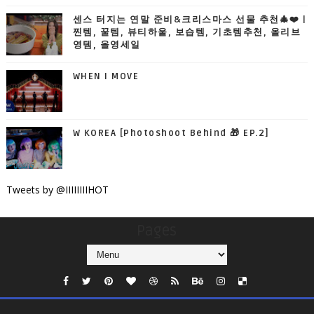
센스 터지는 연말 준비&크리스마스 선물 추천🎄❤️ |
찐템, 꿀템, 뷰티하울, 보습템, 기초템추천, 올리브
영템, 올영세일
WHEN I MOVE
W KOREA [Photoshoot Behind 🎁 EP.2]
Tweets by @IIIIIIIIHOT
Pages