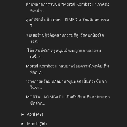
ห้ามพลาดการรับชม "Mortal Kombat II" ภาคต่อ
ที่เหนือ...
ศูนย์สิริกิติ์ ผนึก ททท. - ISMED เตรียมจัดมหกรรม
T...
“เบเยอร์” ปฏิวัติอุตสาหกรรมสีสู่ ‘วัสดุปกป้องโค
รงส...
“โต้ง สันต์ชัย” ครูหนุ่มเมืองพญาแล หล่อครบ
เครื่อง ...
Mortal Kombat II กลับมาพร้อมความโหดดิบเต็ม
พิกัด 7...
"ร่างกายพร้อม พิกัดผ่าน"ขุนพลกำปั้นที่จะขึ้นชก
ในรา...
MORTAL KOMBAT II เปิดสังเวียนเดือด ปะทะทุก
ขีดจำก...
April
(49)
►
March
(56)
►