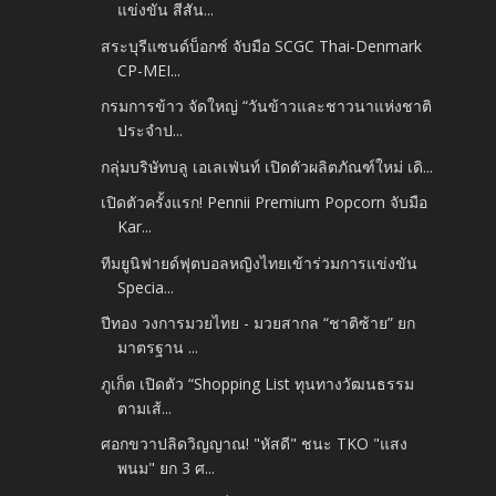
แข่งขัน สีสัน...
สระบุรีแซนด์บ็อกซ์ จับมือ SCGC Thai-Denmark
CP-MEI...
กรมการข้าว จัดใหญ่ “วันข้าวและชาวนาแห่งชาติ
ประจำป...
กลุ่มบริษัทบลู เอเลเฟ่นท์ เปิดตัวผลิตภัณฑ์ใหม่ เดิ...
เปิดตัวครั้งแรก! Pennii Premium Popcorn จับมือ
Kar...
ทีมยูนิฟายด์ฟุตบอลหญิงไทยเข้าร่วมการแข่งขัน
Specia...
ปีทอง วงการมวยไทย - มวยสากล “ชาติซ้าย” ยก
มาตรฐาน ...
ภูเก็ต เปิดตัว “Shopping List ทุนทางวัฒนธรรม
ตามเส้...
ศอกขวาปลิดวิญญาณ! "หัสดี" ชนะ TKO "แสง
พนม" ยก 3 ศ...