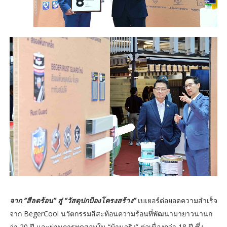
จาก “สีลดร้อน” สู่ “วัสดุปกป้องโครงสร้าง”
เบเยอร์ต่อยอดความสำเร็จ
จาก BegerCool นวัตกรรมสีสะท้อนความร้อนที่พัฒนามายาวนานก
ว่า 20 ปี และผ่านการทดสอบใน “บ้านจริง” ต่อเนื่องกว่า 18 ปี ซึ่ง