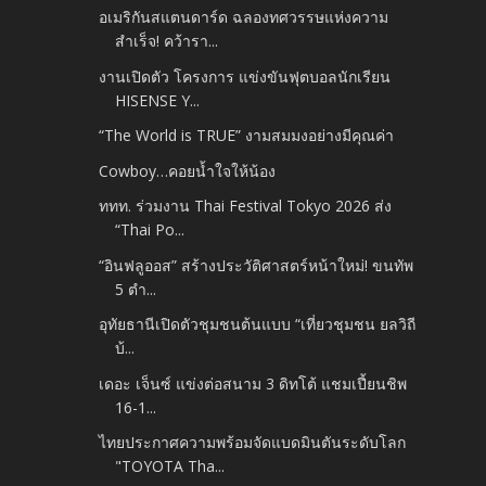
อเมริกันสแตนดาร์ด ฉลองทศวรรษแห่งความ
สำเร็จ! คว้ารา...
งานเปิดตัว โครงการ แข่งขันฟุตบอลนักเรียน
HISENSE Y...
“The World is TRUE” งามสมมงอย่างมีคุณค่า
Cowboy…คอยน้ำใจให้น้อง
ททท. ร่วมงาน Thai Festival Tokyo 2026 ส่ง
“Thai Po...
“อินฟลูออส” สร้างประวัติศาสตร์หน้าใหม่! ขนทัพ
5 ตำ...
อุทัยธานีเปิดตัวชุมชนต้นแบบ “เที่ยวชุมชน ยลวิถี
บ้...
เดอะ เจ็นซ์ แข่งต่อสนาม 3 ดิทโต้ แชมเปี้ยนชิพ
16-1...
ไทยประกาศความพร้อมจัดแบดมินตันระดับโลก
"TOYOTA Tha...