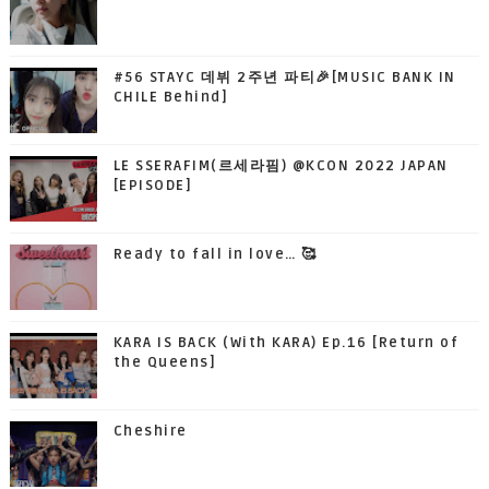
#56 STAYC 데뷔 2주년 파티🎉[MUSIC BANK IN
CHILE Behind]
LE SSERAFIM(르세라핌) @KCON 2022 JAPAN
[EPISODE]
Ready to fall in love… 🥰
KARA IS BACK (With KARA) Ep.16 [Return of
the Queens]
Cheshire