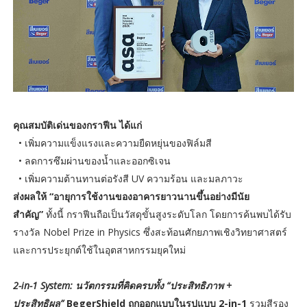
คุณสมบัติเด่นของกราฟีน ได้แก่
• เพิ่มความแข็งแรงและความยืดหยุ่นของฟิล์มสี
• ลดการซึมผ่านของน้ำและออกซิเจน
• เพิ่มความต้านทานต่อรังสี UV ความร้อน และมลภาวะ
ส่งผลให้ “อายุการใช้งานของอาคารยาวนานขึ้นอย่างมีนัย
สำคัญ”
ทั้งนี้ กราฟีนถือเป็นวัสดุขั้นสูงระดับโลก โดยการค้นพบได้รับ
รางวัล Nobel Prize in Physics ซึ่งสะท้อนศักยภาพเชิงวิทยาศาสตร์
และการประยุกต์ใช้ในอุตสาหกรรมยุคใหม่
2-in-1 System: นวัตกรรมที่คิดครบทั้ง “ประสิทธิภาพ +
ประสิทธิผล”
BegerShield ถูกออกแบบในรูปแบบ 2-in-1
รวมสีรอง