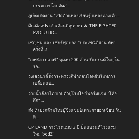
กรรมการโลกตัดส...
ภูเก็ตเปิดงาน “เปิดตัวแหล่งเรียนรู้ แหล่งท่องเที่ย...
ศึกเดือดประจำเดือนมิถุนายน 🔥 THE FIGHTER
EVOLUTIO...
เชิญชม และ เชียร์ฟุตบอล "ประเพณีอีสาน คัพ"
ครั้งที่ 3
“เอพริล เบเกอรี่” ทุ่มงบ 200 ล้าน รีแบรนด์ใหญ่ใน
รอ...
วงเสวนาชี้ตั้งกระทรวงกีฬาตอบโจทย์บริบทการ
เปลี่ยนแป...
ว่ายน้ำลีลาไทยเก็บตัวยุโรปโชว์ฟอร์มแจ่ม "โค้ช
ตึก" ...
ส่ง 7 เบ่งกล้ามไทยบู๊ชิงแชมป์เพาะกายอาเซียน วัน
ที่...
CP LAND กางโรดแมป 3 ปี ปั้นแบรนด์โรงแรม
ใหม่ ‘bedZ’