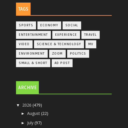
TAGS
SPORTS
ECONOMY
SOCIAL
ENTERTAINMENT
EXPERIENCE
TRAVEL
VIDEO
SCIENCE & TECHNOLOGY
MV
ENVIRONMENT
ZOOM
POLITICS
SMALL & SHORT
AD POST
ARCHIVE
2026
(479)
▼
August
(22)
►
July
(97)
►