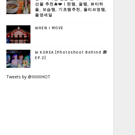
선물 추천🎄❤️ | 찐템, 꿀템, 뷰티하
울, 보습템, 기초템추천, 올리브영템,
올영세일
WHEN I MOVE
W KOREA [Photoshoot Behind 🎁
EP.2]
Tweets by @IIIIIIIIHOT