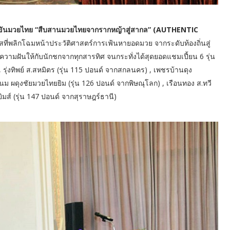
งขันมวยไทย “สืบสานมวยไทยจากรากหญ้าสู่สากล” (AUTHENTIC
าสที่พลิกโฉมหน้าประวัติศาสตร์การเฟ้นหายอดมวย จากระดับท้องถิ่นสู่
ามฝันให้กับนักชกจากทุกสารทิศ จนกระทั่งได้สุดยอดแชมเปี้ยน 6 รุ่น
, รุ่งทิพย์ ส.สหมิตร (รุ่น 115 ปอนด์ จากสกลนคร) , เพชรบ้านดุง
ม ผดุงชัยมวยไทยยิม (รุ่น 126 ปอนด์ จากพิษณุโลก) , เรือนทอง ส.ทวี
ิมส์ (รุ่น 147 ปอนด์ จากสุราษฎร์ธานี)