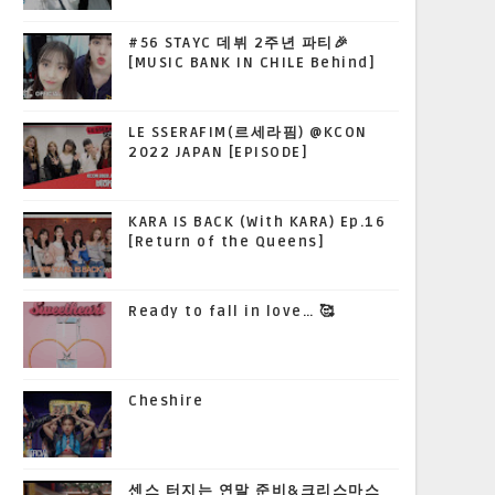
#56 STAYC 데뷔 2주년 파티🎉
[MUSIC BANK IN CHILE Behind]
LE SSERAFIM(르세라핌) @KCON
2022 JAPAN [EPISODE]
KARA IS BACK (With KARA) Ep.16
[Return of the Queens]
Ready to fall in love… 🥰
Cheshire
센스 터지는 연말 준비&크리스마스