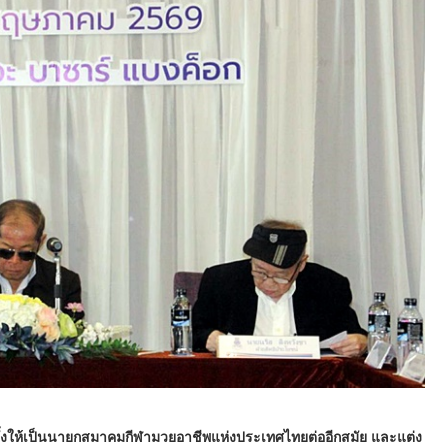
กตั้งให้เป็นนายกสมาคมกีฬามวยอาชีพแห่งประเทศไทยต่ออีกสมัย และแต่ง